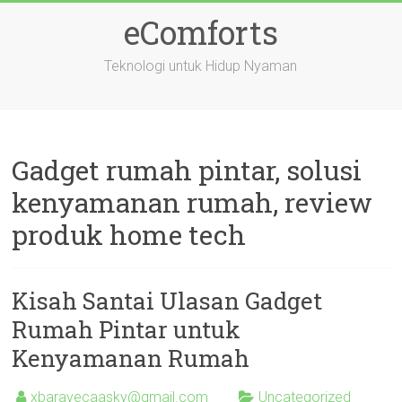
Skip
eComforts
to
content
Teknologi untuk Hidup Nyaman
Gadget rumah pintar, solusi
kenyamanan rumah, review
produk home tech
Kisah Santai Ulasan Gadget
Rumah Pintar untuk
Kenyamanan Rumah
xbaravecaasky@gmail.com
Uncategorized