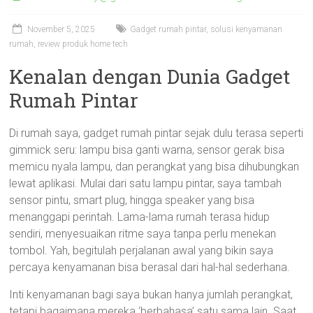
November 5, 2025
Gadget rumah pintar, solusi kenyamanan
rumah, review produk home tech
Kenalan dengan Dunia Gadget
Rumah Pintar
Di rumah saya, gadget rumah pintar sejak dulu terasa seperti
gimmick seru: lampu bisa ganti warna, sensor gerak bisa
memicu nyala lampu, dan perangkat yang bisa dihubungkan
lewat aplikasi. Mulai dari satu lampu pintar, saya tambah
sensor pintu, smart plug, hingga speaker yang bisa
menanggapi perintah. Lama-lama rumah terasa hidup
sendiri, menyesuaikan ritme saya tanpa perlu menekan
tombol. Yah, begitulah perjalanan awal yang bikin saya
percaya kenyamanan bisa berasal dari hal-hal sederhana.
Inti kenyamanan bagi saya bukan hanya jumlah perangkat,
tetapi bagaimana mereka ‘berbahasa’ satu sama lain. Saat