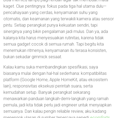
kaget. Clue pentingnya: fokus pada tiga hal utama dulu—
pencahayaan yang cerdas, kenyamanan suhu yang
otomatis, dan keamanan yang terwakili kamera atau sensor
pintu. Setiap perangkat punya kekuatan sendiri, tapi
sinerginya yang bikin pengalaman jadi mulus. Dan ya, ada
kalanya kita harus menyesuaikan rutinitas, karena tidak
semua gadget cocok di semua rumah. Tapi begitu kita
menemukan ritmenya, kenyamanan itu terasa konsisten,
bukan sekadar gimmick sesaat.
Kalau kamu suka membandingkan spesifikasi, saya
biasanya mulai dengan hal-hal sederhana: kompatibilitas
platform (Google Home, Apple HomeKit, atau ekosistem
lain), responsivitas eksekusi perintah suara, serta
kemudahan setup. Banyak perangkat sekarang
menawarkan panduan langkah-demi-langkah yang ramah
pemula, jadi kita tidak perlu jadi engineer untuk menyiapkan
semuanya. Dan kalau pengin reliable review, aku kadang
menengok ulasan di sumber tepercaya seperti
ecomforts