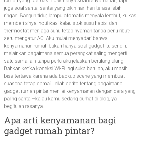
rumah yang “cerdas” tidak hanya soal kenyamanan, tapi
juga soal santai-santai yang bikin hari-hari terasa lebih
ringan. Bangun tidur, lampu otomatis menyala lembut, kulkas
memberi sinyal notifikasi kalau stok susu habis, dan
thermostat menjaga suhu tetap nyaman tanpa perlu ribut-
seru mengatur AC. Aku mulai menyadari bahwa
kenyamanan rumah bukan hanya soal gadget itu sendiri,
melainkan bagaimana semua perangkat saling mengerti
satu sama lain tanpa perlu aku jelaskan berulang-ulang.
Bahkan ketika koneksi Wi-Fi lagi suka berulah, aku masih
bisa tertawa karena ada backup scene yang membuat
suasana tetap damai. Inilah cerita tentang bagaimana
gadget rumah pintar menilai kenyamanan dengan cara yang
paling santai—kalau kamu sedang curhat di blog, ya
begitulah rasanya.
Apa arti kenyamanan bagi
gadget rumah pintar?