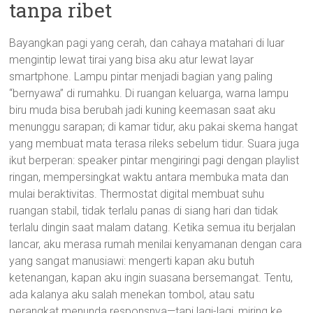
tanpa ribet
Bayangkan pagi yang cerah, dan cahaya matahari di luar
mengintip lewat tirai yang bisa aku atur lewat layar
smartphone. Lampu pintar menjadi bagian yang paling
“bernyawa” di rumahku. Di ruangan keluarga, warna lampu
biru muda bisa berubah jadi kuning keemasan saat aku
menunggu sarapan; di kamar tidur, aku pakai skema hangat
yang membuat mata terasa rileks sebelum tidur. Suara juga
ikut berperan: speaker pintar mengiringi pagi dengan playlist
ringan, mempersingkat waktu antara membuka mata dan
mulai beraktivitas. Thermostat digital membuat suhu
ruangan stabil, tidak terlalu panas di siang hari dan tidak
terlalu dingin saat malam datang. Ketika semua itu berjalan
lancar, aku merasa rumah menilai kenyamanan dengan cara
yang sangat manusiawi: mengerti kapan aku butuh
ketenangan, kapan aku ingin suasana bersemangat. Tentu,
ada kalanya aku salah menekan tombol, atau satu
perangkat menunda responsnya—tapi lagi-lagi, miring ke