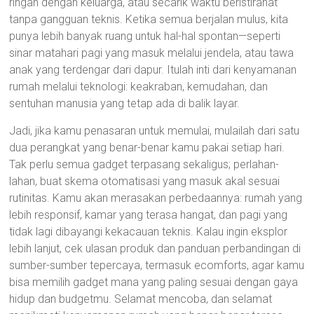
ringan dengan keluarga, atau secarik waktu beristirahat
tanpa gangguan teknis. Ketika semua berjalan mulus, kita
punya lebih banyak ruang untuk hal-hal spontan—seperti
sinar matahari pagi yang masuk melalui jendela, atau tawa
anak yang terdengar dari dapur. Itulah inti dari kenyamanan
rumah melalui teknologi: keakraban, kemudahan, dan
sentuhan manusia yang tetap ada di balik layar.
Jadi, jika kamu penasaran untuk memulai, mulailah dari satu
dua perangkat yang benar-benar kamu pakai setiap hari.
Tak perlu semua gadget terpasang sekaligus; perlahan-
lahan, buat skema otomatisasi yang masuk akal sesuai
rutinitas. Kamu akan merasakan perbedaannya: rumah yang
lebih responsif, kamar yang terasa hangat, dan pagi yang
tidak lagi dibayangi kekacauan teknis. Kalau ingin eksplor
lebih lanjut, cek ulasan produk dan panduan perbandingan di
sumber-sumber tepercaya, termasuk ecomforts, agar kamu
bisa memilih gadget mana yang paling sesuai dengan gaya
hidup dan budgetmu. Selamat mencoba, dan selamat