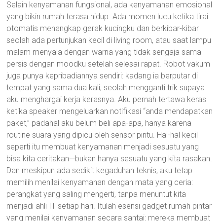
Selain kenyamanan fungsional, ada kenyamanan emosional
yang bikin rumah terasa hidup. Ada momen lucu ketika tirai
otomatis menangkap gerak kucingku dan berkibar-kibar
seolah ada pertunjukan kecil di living room, atau saat lampu
malam menyala dengan warna yang tidak sengaja sama
persis dengan moodku setelah selesai rapat. Robot vakum
juga punya kepribadiannya sendiri: kadang ia berputar di
tempat yang sama dua kali, seolah mengganti trik supaya
aku menghargai kerja kerasnya. Aku pernah tertawa keras
ketika speaker mengeluarkan notifikasi “anda mendapatkan
paket,” padahal aku belum beli apa-apa, hanya karena
routine suara yang dipicu oleh sensor pintu. Hal-hal kecil
seperti itu membuat kenyamanan menjadi sesuatu yang
bisa kita ceritakan—bukan hanya sesuatu yang kita rasakan.
Dan meskipun ada sedikit kegaduhan teknis, aku tetap
memilih menilai kenyamanan dengan mata yang ceria:
perangkat yang saling mengerti, tanpa menuntut kita
menjadi ahli IT setiap hari. Itulah esensi gadget rumah pintar
yang menilai kenyamanan secara santai: mereka membuat