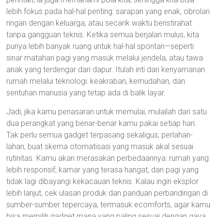
lebih fokus pada hal-hal penting: sarapan yang enak, obrolan
ringan dengan keluarga, atau secarik waktu beristirahat
tanpa gangguan teknis. Ketika semua berjalan mulus, kita
punya lebih banyak ruang untuk hal-hal spontan—seperti
sinar matahari pagi yang masuk melalui jendela, atau tawa
anak yang terdengar dari dapur. Itulah inti dari kenyamanan
rumah melalui teknologi: keakraban, kemudahan, dan
sentuhan manusia yang tetap ada di balik layar.
Jadi, jika kamu penasaran untuk memulai, mulailah dari satu
dua perangkat yang benar-benar kamu pakai setiap hari.
Tak perlu semua gadget terpasang sekaligus; perlahan-
lahan, buat skema otomatisasi yang masuk akal sesuai
rutinitas. Kamu akan merasakan perbedaannya: rumah yang
lebih responsif, kamar yang terasa hangat, dan pagi yang
tidak lagi dibayangi kekacauan teknis. Kalau ingin eksplor
lebih lanjut, cek ulasan produk dan panduan perbandingan di
sumber-sumber tepercaya, termasuk ecomforts, agar kamu
bisa memilih gadget mana yang paling sesuai dengan gaya