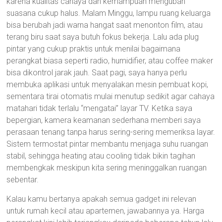
karena kualitas cahaya dan kemampuan mengubah
suasana cukup halus. Malam Minggu, lampu ruang keluarga
bisa berubah jadi warna hangat saat menonton film, atau
terang biru saat saya butuh fokus bekerja. Lalu ada plug
pintar yang cukup praktis untuk menilai bagaimana
perangkat biasa seperti radio, humidifier, atau coffee maker
bisa dikontrol jarak jauh. Saat pagi, saya hanya perlu
membuka aplikasi untuk menyalakan mesin pembuat kopi,
sementara tirai otomatis mulai menutup sedikit agar cahaya
matahari tidak terlalu “mengatai” layar TV. Ketika saya
bepergian, kamera keamanan sederhana memberi saya
perasaan tenang tanpa harus sering-sering memeriksa layar.
Sistem termostat pintar membantu menjaga suhu ruangan
stabil, sehingga heating atau cooling tidak bikin tagihan
membengkak meskipun kita sering meninggalkan ruangan
sebentar.
Kalau kamu bertanya apakah semua gadget ini relevan
untuk rumah kecil atau apartemen, jawabannya ya. Harga