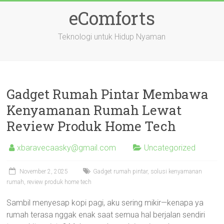
Skip
eComforts
to
content
Teknologi untuk Hidup Nyaman
Gadget Rumah Pintar Membawa
Kenyamanan Rumah Lewat
Review Produk Home Tech
xbaravecaasky@gmail.com
Uncategorized
November 2, 2025
Gadget rumah pintar, solusi kenyamanan
rumah, review produk home tech
Sambil menyesap kopi pagi, aku sering mikir—kenapa ya
rumah terasa nggak enak saat semua hal berjalan sendiri