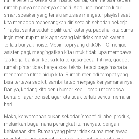
ritme tertentu ketika kita masuk kamar, kita merasa seperti
rumah punya mood-nya sendiri. Ada juga momen lucu:
smart speaker yang terlalu antusias mengatur playlist saat
kita mencoba menenangkan diri setelah seharian bekerja.
“Playlist santai sudah dipilihkan,” katanya, padahal kita cuma
ingin menutup musik agar orang lain tidak marah karena
terlalu banyak noise. Mesin kopi yang dikkONFIG menjadi
asisten pagi, mengingatkan kita untuk tidak lupa membawa
tas kerja, bahkan ketika kita tergesa-gesa. Intinya, gadget
rumah pintar tidak hanya soal teknis, tetapi bagaimana ia
menambah ritme hidup kita. Rumah menjadi tempat yang
bisa tertawa sedikit, sambil tetap menjaga kenyamanannya.
Dan ya, kadang kita perlu humor kecil: lampu membaca
berita di layar ponsel, agar kita tidak terlalu serius memulai
hari.
Maka, kenyamanan bukan sekadar “smart” di label produk,
melainkan bagaimana perangkat itu menyatu dengan
kebiasaan kita. Rumah yang pintar tidak cuma menjawab
perintah; ia juga memahami pola kita, sehingga kita bisa