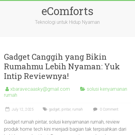
Skip
eComforts
to
content
Teknologi untuk Hidup Nyaman
Gadget Canggih yang Bikin
Rumahmu Lebih Nyaman: Yuk
Intip Reviewnya!
xbaravecaasky@gmail.com
solusi kenyamanan
rumah
July 12, 2025
gadget
,
pintar
,
rumah
0 Comment
Gadget rumah pintar, solusi kenyamanan rumah, review
produk home tech kini menjadi bagian tak terpisahkan dari