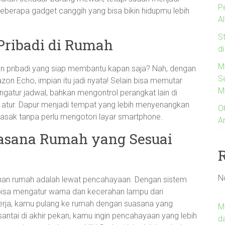
P
 beberapa gadget canggih yang bisa bikin hidupmu lebih
A
S
Pribadi di Rumah
di
M
 pribadi yang siap membantu kapan saja? Nah, dengan
S
n Echo, impian itu jadi nyata! Selain bisa memutar
M
atur jadwal, bahkan mengontrol perangkat lain di
atur. Dapur menjadi tempat yang lebih menyenangkan
O
sak tanpa perlu mengotori layar smartphone.
A
uasana Rumah yang Sesuai
N
nan rumah adalah lewat pencahayaan. Dengan sistem
 bisa mengatur warna dan kecerahan lampu dari
erja, kamu pulang ke rumah dengan suasana yang
M
tai di akhir pekan, kamu ingin pencahayaan yang lebih
d