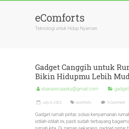
Skip
to
eComforts
content
Teknologi untuk Hidup Nyaman
Gadget Canggih untuk Ru
Bikin Hidupmu Lebih Mud
xbaravecaasky@gmail.com
gadget
July 6, 2025
ecomforts
0 Comment
Gadget rumah pintar, solusi kenyamanan rum
istilah-istilah ini, pasti sudah terbayang b
rumah kita. Di zaman sekarang, gadget pintar