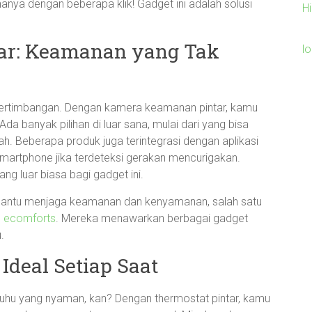
hanya dengan beberapa klik! Gadget ini adalah solusi
Hi
ar: Keamanan yang Tak
l
pertimbangan. Dengan kamera keamanan pintar, kamu
a banyak pilihan di luar sana, mulai dari yang bisa
ah. Beberapa produk juga terintegrasi dengan aplikasi
smartphone jika terdeteksi gerakan mencurigakan.
ng luar biasa bagi gadget ini.
bantu menjaga keamanan dan kenyamanan, salah satu
h
ecomforts
. Mereka menawarkan berbagai gadget
.
Ideal Setiap Saat
suhu yang nyaman, kan? Dengan thermostat pintar, kamu