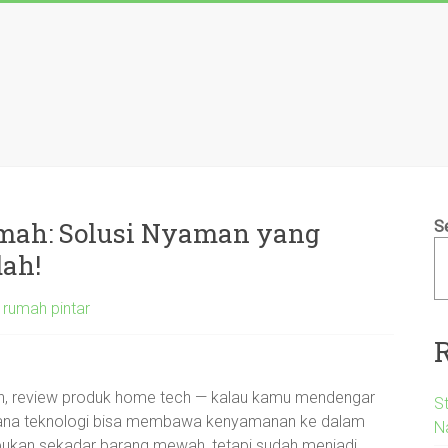
mah: Solusi Nyaman yang
S
ah!
 rumah pintar
ah, review produk home tech — kalau kamu mendengar
S
agaimana teknologi bisa membawa kenyamanan ke dalam
N
 bukan sekadar barang mewah, tetapi sudah menjadi