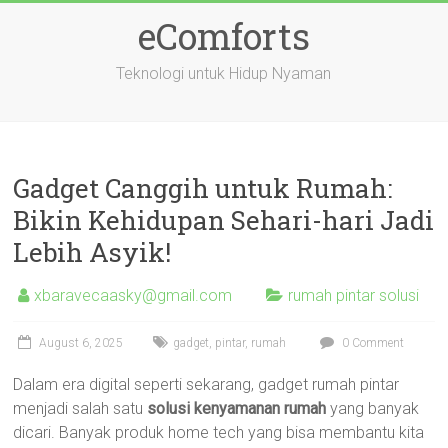
Skip
eComforts
to
content
Teknologi untuk Hidup Nyaman
Gadget Canggih untuk Rumah:
Bikin Kehidupan Sehari-hari Jadi
Lebih Asyik!
xbaravecaasky@gmail.com
rumah pintar solusi
August 6, 2025
gadget
,
pintar
,
rumah
0 Comment
Dalam era digital seperti sekarang, gadget rumah pintar
menjadi salah satu
solusi kenyamanan rumah
yang banyak
dicari. Banyak produk home tech yang bisa membantu kita