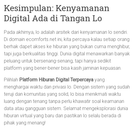
Kesimpulan: Kenyamanan
Digital Ada di Tangan Lo
Pada akhirnya, lo adalah arsitek dari kenyamanan lo sendiri.
Di domain ecomforts.net ini, kita percaya kalau setiap orang
berhak dapet akses ke hiburan yang bukan cuma menghibur,
tapi juga berkualitas tinggi. Dunia digital menawarkan banyak
peluang untuk bersenang-senang, tapi hanya sedikit
platform yang bener-bener bisa kasih jaminan kepuasan.
Pilihlah
Platform Hiburan Digital Terpercaya
yang
menghargai waktu dan privasi lo. Dengan sistem yang sudah
teruji dan komunitas yang solid, lo bisa menikmati waktu
luang dengan tenang tanpa perlu khawatir soal keamanan
data atau gangguan sistem. Selamat mengeksplorasi dunia
hiburan virtual yang baru dan pastikan lo selalu berada di
pihak yang menang!