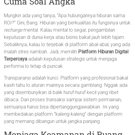
Cuma Soal Angka
Mungkin ada yang tanya, “Apa hubungannya hiburan sama
ROI?” Gini, Bang. Hiburan yang berkualitas itu fungsinya untuk
recharge
mental. Kalau mental lo segar, pengambilan
keputusan di dunia kerja atau bisnis bakal jauh lebih tajam.
Sebaliknya, kalau lo terjebak di platform abal-abal, yang ada
malah stres nambah. Jadi, memilih
Platform Hiburan Digital
Terpercaya
adalah keputusan strategis untuk menjaga
performa lo tetap di puncak.
Transparansi adalah kunci. Platform yang profesional bakal
kasih tahu lo aturan mainnya secara gamblang. Nggak ada
yang disembunyikan di balik huruf-huruf kecil yang ribet
dibaca. Dari proses transaksi sampai sistem permainan,
semuanya harus bisa dipertanggungjawabkan. Ini yang
membedakan platform “kaleng-kaleng” dengan platform
yang memang dibangun untuk jangka panjang.
Menjaga Keamanan di Ruang