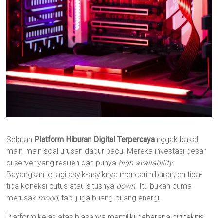
Sebuah
Platform Hiburan Digital Terpercaya
nggak bakal
main-main soal urusan dapur pacu. Mereka investasi besar
di server yang resilien dan punya
high availability
.
Bayangkan lo lagi asyik-asyiknya mencari hiburan, eh tiba-
tiba koneksi putus atau situsnya
down
. Itu bukan cuma
merusak
mood
, tapi juga buang-buang energi.
Platform kelas atas biasanya memiliki beberapa ciri teknis