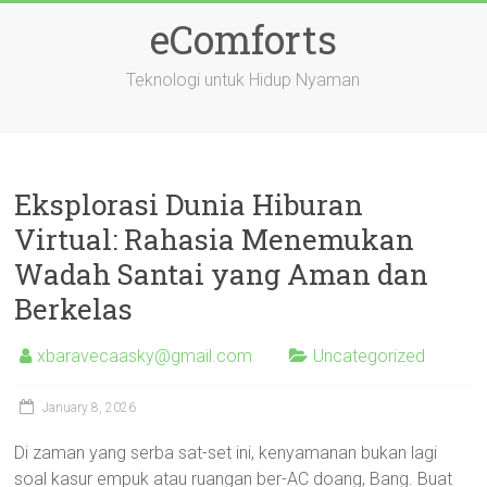
Skip
eComforts
to
content
Teknologi untuk Hidup Nyaman
Eksplorasi Dunia Hiburan
Virtual: Rahasia Menemukan
Wadah Santai yang Aman dan
Berkelas
xbaravecaasky@gmail.com
Uncategorized
January 8, 2026
Di zaman yang serba sat-set ini, kenyamanan bukan lagi
soal kasur empuk atau ruangan ber-AC doang, Bang. Buat